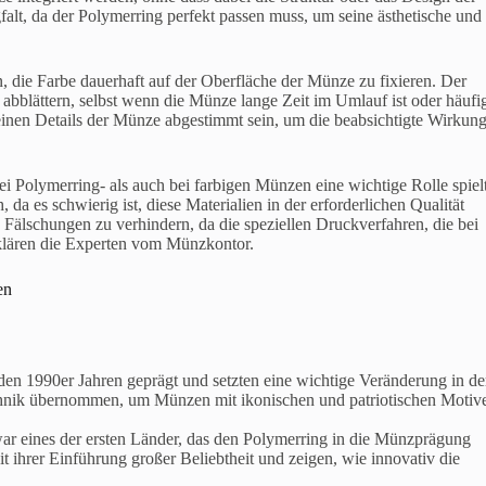
falt, da der Polymerring perfekt passen muss, um seine ästhetische und
, die Farbe dauerhaft auf der Oberfläche der Münze zu fixieren. Der
 abblättern, selbst wenn die Münze lange Zeit im Umlauf ist oder häufi
einen Details der Münze abgestimmt sein, um die beabsichtigte Wirkun
ei Polymerring- als auch bei farbigen Münzen eine wichtige Rolle spielt
 es schwierig ist, diese Materialien in der erforderlichen Qualität
lschungen zu verhindern, da die speziellen Druckverfahren, die bei
rklären die Experten vom Münzkontor.
zen
en 1990er Jahren geprägt und setzten eine wichtige Veränderung in de
chnik übernommen, um Münzen mit ikonischen und patriotischen Motiv
r eines der ersten Länder, das den Polymerring in die Münzprägung
t ihrer Einführung großer Beliebtheit und zeigen, wie innovativ die