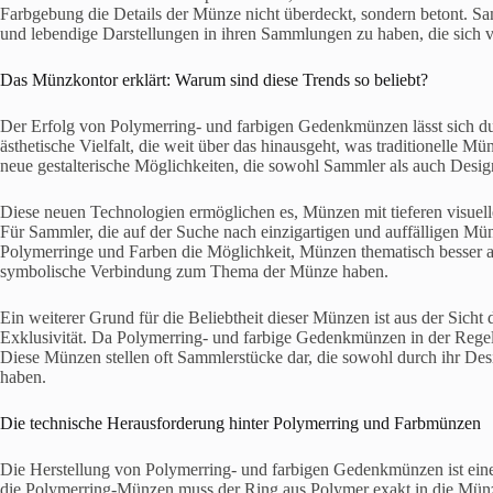
Farbgebung die Details der Münze nicht überdeckt, sondern betont. Sa
und lebendige Darstellungen in ihren Sammlungen zu haben, die sich 
Das Münzkontor erklärt: Warum sind diese Trends so beliebt?
Der Erfolg von Polymerring- und farbigen Gedenkmünzen lässt sich du
ästhetische Vielfalt, die weit über das hinausgeht, was traditionelle 
neue gestalterische Möglichkeiten, die sowohl Sammler als auch Desig
Diese neuen Technologien ermöglichen es, Münzen mit tieferen visuel
Für Sammler, die auf der Suche nach einzigartigen und auffälligen Mün
Polymerringe und Farben die Möglichkeit, Münzen thematisch besser 
symbolische Verbindung zum Thema der Münze haben.
Ein weiterer Grund für die Beliebtheit dieser Münzen ist aus der Sich
Exklusivität. Da Polymerring- und farbige Gedenkmünzen in der Regel 
Diese Münzen stellen oft Sammlerstücke dar, die sowohl durch ihr Desi
haben.
Die technische Herausforderung hinter Polymerring und Farbmünzen
Die Herstellung von Polymerring- und farbigen Gedenkmünzen ist eine
die Polymerring-Münzen muss der Ring aus Polymer exakt in die Münze 