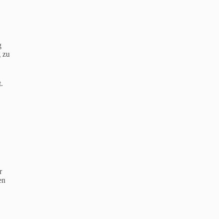
g
g zu
.
r
en