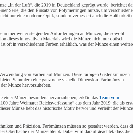
ze „In der Luft“, die 2019 in Deutschland geprägt wurde, berichtet da
einer Serie, die den Einsatz von Polymerringen nutzte, um verschiedene
cht nur eine moderne Optik, sondern verbessert auch die Haltbarkeit 
ie immer weiter steigenden Anforderungen an Münzen, die sowohl
ion dieses innovativen Materials wird die Münze nicht nur optisch
ist oft in verschiedenen Farben erhältlich, was der Münze einen weiter
ie Verwendung von Farben auf Münzen. Diese farbigen Gedenkmünzen
d bieten Sammlern eine ganz neue visuelle Dimension. Farbmünzen
uf der Münze hervorzuheben.
te einer Münze besonders hervorzuheben, erklärt das
Team vom
„100 Jahre Weimarer Reichsverfassung“ aus dem Jahr 2019, die als erst
ieser Münze hebt das historische Motiv hervor und verleiht der Münze
niken und Präzision. Farbmünzen müssen so gestaltet werden, dass d
 der Oberfläche der Münze bleibt. Dabei wird darauf geachtet, dass die