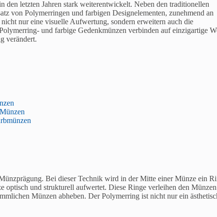
 den letzten Jahren stark weiterentwickelt. Neben den traditionellen
satz von Polymerringen und farbigen Designelementen, zunehmend an
cht nur eine visuelle Aufwertung, sondern erweitern auch die
Polymerring- und farbige Gedenkmünzen verbinden auf einzigartige W
ig verändert.
ünzen
g-Münzen
Farbmünzen
 Münzprägung. Bei dieser Technik wird in der Mitte einer Münze ein R
ze optisch und strukturell aufwertet. Diese Ringe verleihen den Münzen
kömmlichen Münzen abheben. Der Polymerring ist nicht nur ein ästhetisc