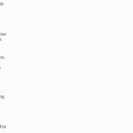
lle
eine
t
en.
e
.
ung
 Für