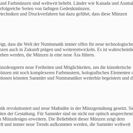
und Farbmünzen sind weltweit beliebt. Länder wie Kanada und Austral
 erfolgreiche Serien von farbigen Gedenkmünzen.
techniken und Druckverfahren hat dazu geführt, dass diese Münzen
gt, dass die Welt der Numismatik immer offen für neue technologisch
zen auch in Zukunft prägen und weiterentwickeln. Es ist wahrscheinli
ehen werden, die Münzen in eine neue Ära führen.
nzdesignern neue Freiheiten und Möglichkeiten, um die künstlerische
d Münzen mit noch komplexeren Farbmustern, holografischen Elementen 
vationen könnten Sammler und Numismatiker weiterhin begeistern und d
 revolutioniert und neue Maßstäbe in der Münzgestaltung gesetzt. Si
ten der Gestaltung. Für Sammler sind sie nicht nur optisch ansprechend
en Münzdesigns erweitern. Die Beliebtheit dieser Münzen zeigt dem
kelt und immer neue Trends aufkommen werden, die Sammler weltweit