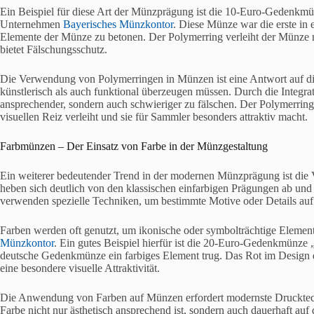
Ein Beispiel für diese Art der Münzprägung ist die 10-Euro-Gedenkmün
Unternehmen
Bayerisches Münzkontor
. Diese Münze war die erste in 
Elemente der Münze zu betonen. Der Polymerring verleiht der Münze ni
bietet Fälschungsschutz.
Die Verwendung von Polymerringen in Münzen ist eine Antwort auf d
künstlerisch als auch funktional überzeugen müssen. Durch die Integrat
ansprechender, sondern auch schwieriger zu fälschen. Der Polymerring 
visuellen Reiz verleiht und sie für Sammler besonders attraktiv macht.
Farbmünzen – Der Einsatz von Farbe in der Münzgestaltung
Ein weiterer bedeutender Trend in der modernen Münzprägung ist d
heben sich deutlich von den klassischen einfarbigen Prägungen ab un
verwenden spezielle Techniken, um bestimmte Motive oder Details a
Farben werden oft genutzt, um ikonische oder symbolträchtige Elemen
Münzkontor
. Ein gutes Beispiel hierfür ist die 20-Euro-Gedenkmünze 
deutsche Gedenkmünze ein farbiges Element trug. Das Rot im Design d
eine besondere visuelle Attraktivität.
Die Anwendung von Farben auf Münzen erfordert modernste Drucktech
Farbe nicht nur ästhetisch ansprechend ist, sondern auch dauerhaft auf