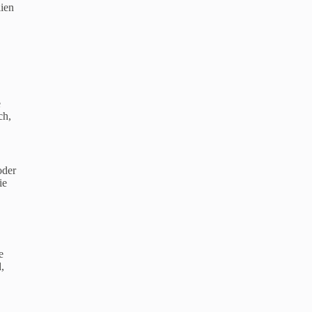
ien
e
ch,
oder
ie
e
,