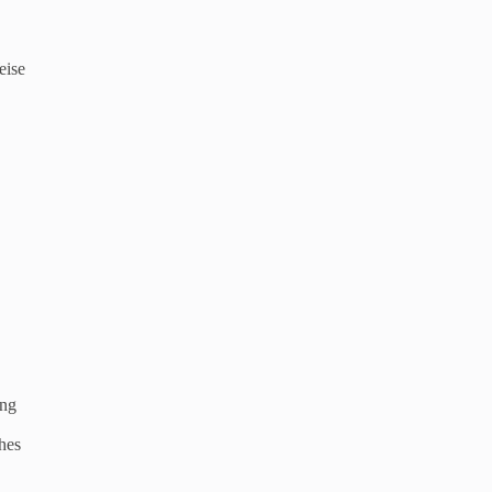
eise
ing
hes