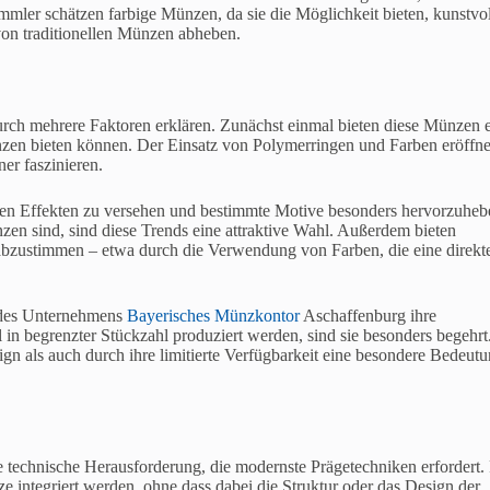
mmler schätzen farbige Münzen, da sie die Möglichkeit bieten, kunstvo
von traditionellen Münzen abheben.
rch mehrere Faktoren erklären. Zunächst einmal bieten diese Münzen 
Münzen bieten können. Der Einsatz von Polymerringen und Farben eröffne
ner faszinieren.
len Effekten zu versehen und bestimmte Motive besonders hervorzuheb
zen sind, sind diese Trends eine attraktive Wahl. Außerdem bieten
abzustimmen – etwa durch die Verwendung von Farben, die eine direkt
t des Unternehmens
Bayerisches Münzkontor
Aschaffenburg ihre
in begrenzter Stückzahl produziert werden, sind sie besonders begehrt
gn als auch durch ihre limitierte Verfügbarkeit eine besondere Bedeut
 technische Herausforderung, die modernste Prägetechniken erfordert.
integriert werden, ohne dass dabei die Struktur oder das Design der